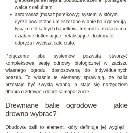
głębokie partie mięśni, pobudza krążenie i pomaga w
walce z cellulitem,
aeromasaż (masaż perełkowy): system, w którym
dysze powietrzne umieszczone w dnie balii generują
tysiące delikatnych bąbelków. Ten rodzaj masażu ma
działanie dotleniające i relaksujące, doskonale
odpręża i wycisza całe ciało.
Połączenie obu systemów pozwala stworzyć
kompleksową sesję odnowy biologicznej w zaciszu
własnego ogrodu, dostosowaną do indywidualnych
potrzeb. To właśnie te elementy sprawiają, że balia
przestaje być zwykłą wanną, a staje się narzędziem
dbania o zdrowie i dobre samopoczucie.
Drewniane balie ogrodowe – jakie
drewno wybrać?
Obudowa balii to element, który definiuje jej wygląd i