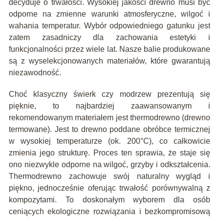
decyduje o trwałości. Wysokiej jakości drewno musi być
odporne na zmienne warunki atmosferyczne, wilgoć i
wahania temperatur. Wybór odpowiedniego gatunku jest
zatem zasadniczy dla zachowania estetyki i
funkcjonalności przez wiele lat. Nasze balie produkowane
są z wyselekcjonowanych materiałów, które gwarantują
niezawodność.
Choć klasyczny świerk czy modrzew prezentują się
pięknie, to najbardziej zaawansowanym i
rekomendowanym materiałem jest thermodrewno (drewno
termowane). Jest to drewno poddane obróbce termicznej
w wysokiej temperaturze (ok. 200°C), co całkowicie
zmienia jego strukturę. Proces ten sprawia, że staje się
ono niezwykle odporne na wilgoć, grzyby i odkształcenia.
Thermodrewno zachowuje swój naturalny wygląd i
piękno, jednocześnie oferując trwałość porównywalną z
kompozytami. To doskonałym wyborem dla osób
ceniących ekologiczne rozwiązania i bezkompromisową