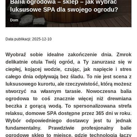
Balia ogrodowa – sklep – jak wybrać
luksusowe SPA dla swojego ogrodu?
Dom
Data publikacji: 2025-12-10
Wyobraź sobie idealne zakończenie dnia. Zmrok
delikatnie otula Twój ogród, a Ty zanurzasz się w
ciepłej, kojącej wodzie, czując, jak napięcie i stres
całego dnia odpływają bez śladu. To nie jest scena z
luksusowego kurortu, ale rzeczywistość, którą możesz
stworzyć na własnym tarasie. Nowoczesna balia
ogrodowa to coś znacznie więcej niż drewniana
beczka z gorącą wodą. To spersonalizowana strefa
relaksu, domowe SPA dostępne przez 365 dni w roku.
Wybór odpowiedniego dostawcy jest tu jednak
fundamentalny. Prawdziwie profesjonalny balie
ogrodowe sklep to miejsce, gdzie technologia łączy