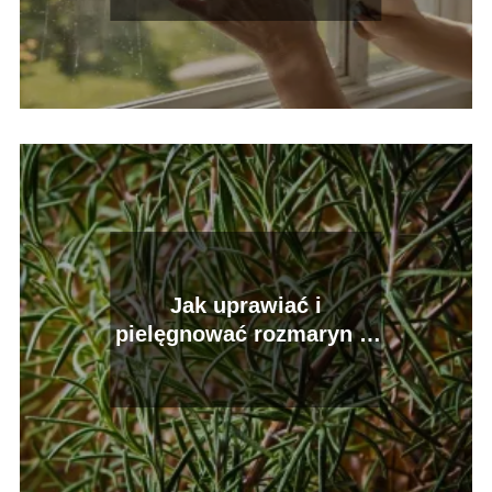
Jak uprawiać i
pielęgnować rozmaryn w
doniczce? Praktyczne
wskazówki