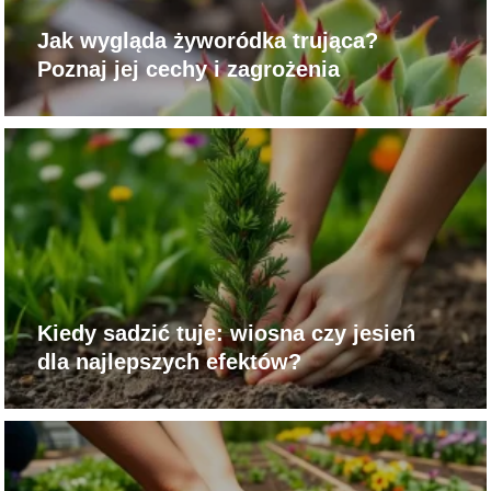
Jak wygląda żyworódka trująca?
Poznaj jej cechy i zagrożenia
Kiedy sadzić tuje: wiosna czy jesień
dla najlepszych efektów?